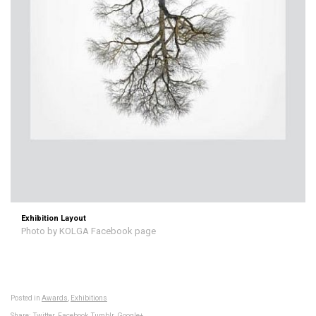
Exhibition Layout
Photo by KOLGA Facebook page
Posted in
Awards
,
Exhibitions
Share:
Twitter
Facebook
Tumblr
Google+