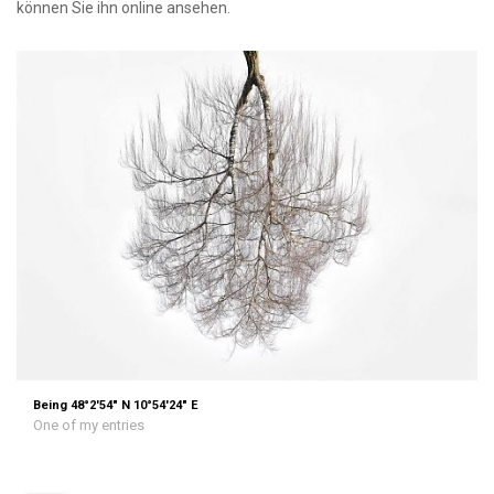
können Sie ihn online ansehen.
Being 48°2'54" N 10°54'24" E
One of my entries