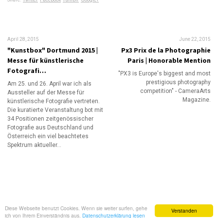
April 28, 2015
June 22, 2015
"Kunstbox" Dortmund 2015 |
Px3 Prix de la Photographie
Messe für künstlerische
Paris | Honorable Mention
Fotografi…
"PX3 is Europe's biggest and most
prestigious photography
Am 25. und 26. April war ich als
competition" - CameraArts
Aussteller auf der Messe für
Magazine.
künstlerische Fotografie vertreten.
Die kuratierte Veranstaltung bot mit
34 Positionen zeitgenössischer
Fotografie aus Deutschland und
Österreich ein viel beachtetes
Spektrum aktueller…
© Christoph Franke
Diese Webseite benutzt Cookies. Wenn sie weiter surfen, gehe
Verstanden
ich von Ihrem Einverständnis aus.
Datenschutzerklärung lesen