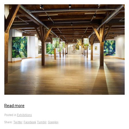
Read more
Posted in
Exhibitions
Share:
Twitter
Facebook
Tumblr
Google+