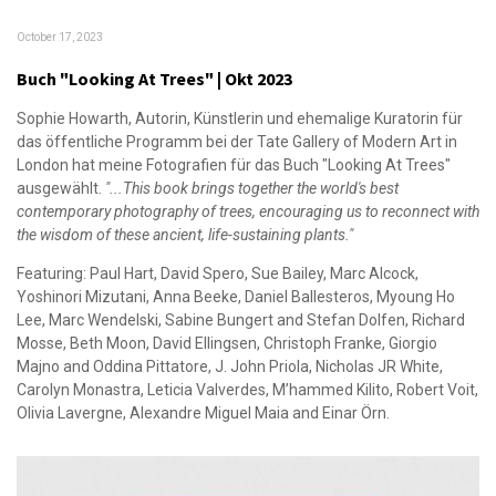
October 17, 2023
Buch "Looking At Trees" | Okt 2023
Sophie Howarth, Autorin, Künstlerin und ehemalige Kuratorin für
das öffentliche Programm bei der Tate Gallery of Modern Art in
London hat meine Fotografien für das Buch "Looking At Trees"
ausgewählt.
"...This book brings together the world's best
contemporary photography of trees, encouraging us to reconnect with
the wisdom of these ancient, life-sustaining plants."
Featuring: Paul Hart, David Spero, Sue Bailey, Marc Alcock,
Yoshinori Mizutani, Anna Beeke, Daniel Ballesteros, Myoung Ho
Lee, Marc Wendelski, Sabine Bungert and Stefan Dolfen, Richard
Mosse, Beth Moon, David Ellingsen, Christoph Franke, Giorgio
Majno and Oddina Pittatore, J. John Priola, Nicholas JR White,
Carolyn Monastra, Leticia Valverdes, M’hammed Kilito, Robert Voit,
Olivia Lavergne, Alexandre Miguel Maia and Einar Örn.